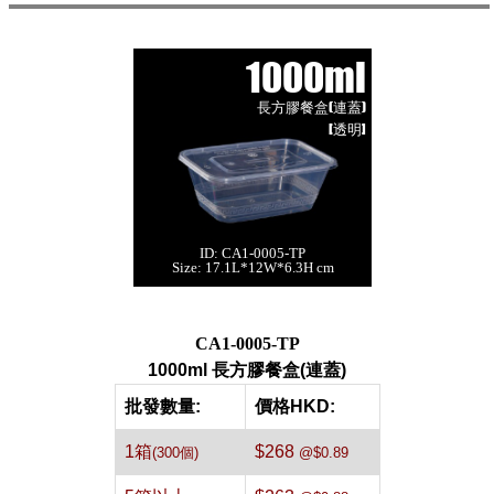
1000ml
長方膠餐盒(連蓋)
[透明]
ID: CA1-0005-TP
1000ml 長方膠餐
Size: 17.1L*12W*6.3H cm
盒(連蓋)[透明,300
個]
每箱數量:300件
CA1-0005-TP
1000ml 長方膠餐盒(連蓋)
批發數量:
價格HKD:
1箱
$268
(300個)
@$0.89