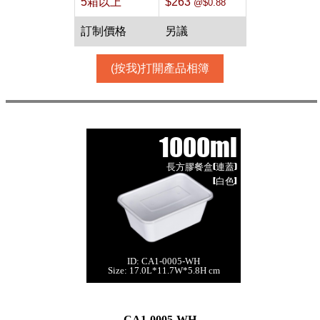
5箱以上
$263
@$0.88
訂制價格
另議
(按我)打開產品相簿
1000ml
長方膠餐盒(連蓋)
[白色]
ID: CA1-0005-WH
1000ml 長方膠餐
Size: 17.0L*11.7W*5.8H cm
盒(連蓋)[白色,300
件]
每箱數量:300件
CA1-0005-WH