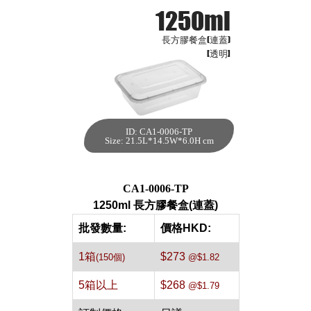
1250ml
長方膠餐盒(連蓋)
[透明]
ID: CA1-0006-TP
1250ml 長方膠餐
Size: 21.5L*14.5W*6.0H cm
盒(連蓋)[透明,150
個]
每箱數量:150件
CA1-0006-TP
1250ml 長方膠餐盒(連蓋)
批發數量:
價格HKD:
1箱
$273
(150個)
@$1.82
5箱以上
$268
@$1.79