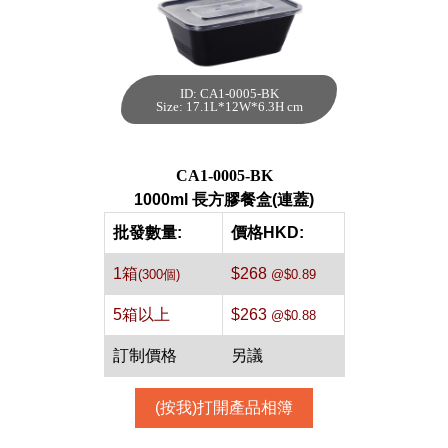
ID: CA1-0005-BK
1000ml 長方膠餐
Size: 17.1L*12W*6.3H cm
盒(連蓋)[黑色,300
個]
每箱數量:300件
CA1-0005-BK
1000ml 長方膠餐盒(連蓋)
批發數量:
價格HKD:
1箱
$268
(300個)
@$0.89
5箱以上
$263
@$0.88
訂制價格
另議
(按我)打開產品相簿