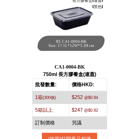
長方膠餐盒(連蓋)
[黑色]
ID: CA1-0004-BK
750ml 長方膠餐盒
Size: 17.1L*12W*5.3H cm
(連蓋)[黑色,300個]
每箱數量:300件
CA1-0004-BK
750ml 長方膠餐盒(連蓋)
批發數量:
價格HKD:
1箱
$252
(300個)
@$0.84
5箱以上
$247
@$0.82
訂制價格
另議
(按我)打開產品相簿