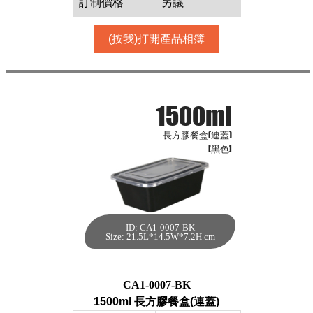
訂制價格
另議
(按我)打開產品相簿
1500ml
長方膠餐盒(連蓋)
[黑色]
ID: CA1-0007-BK
1500ml 長方膠餐
Size: 21.5L*14.5W*7.2H cm
盒(連蓋)[黑色,150
件]
每箱數量:150件
CA1-0007-BK
1500ml 長方膠餐盒(連蓋)