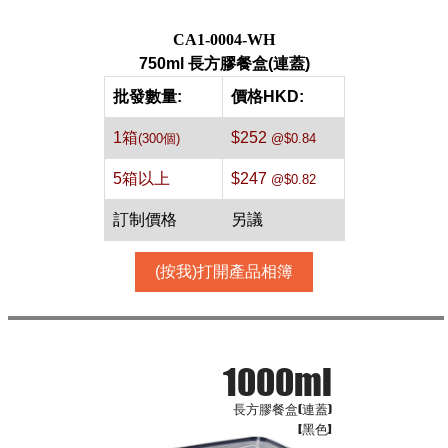
每箱數量:300件
CA1-0004-WH
750ml 長方膠餐盒(連蓋)
批發數量:
價格HKD:
1箱
$252
(300個)
@$0.84
5箱以上
$247
@$0.82
訂制價格
另議
(按我)打開產品相簿
1000ml
長方膠餐盒(連蓋)
[黑色]