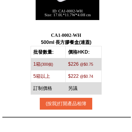
ID: CA1-0002-WH
500ml 長方膠餐盒
Size: 17.0L*11.7W*4.0H cm
(連蓋)[白色,300件]
每箱數量:300件
CA1-0002-WH
500ml 長方膠餐盒(連蓋)
批發數量:
價格HKD:
1箱
$226
(300個)
@$0.75
5箱以上
$222
@$0.74
訂制價格
另議
(按我)打開產品相簿