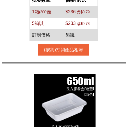
批發數量:
價格HKD:
1箱
$236
(300個)
@$0.79
5箱以上
$233
@$0.78
訂制價格
另議
(按我)打開產品相簿
650ml
長方膠餐盒(連蓋)
[白色]
ID: CA1-0003-WH