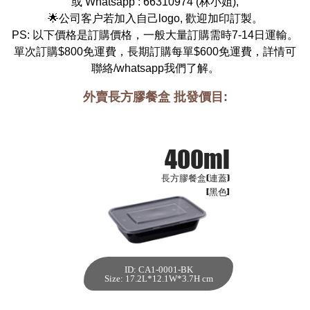
或 Whatsapp :
66310974
(
林小姐
),
🌟公司客户若加入自己logo, 歡迎加印訂製。
PS: 以下價格是訂購價格，一般大量訂購需時7-14日運輸。
單次訂購$800免運費，長期訂購每單$600免運費，詳情可
聯絡/whatsapp我們了解。
外賣長方膠餐盒 批發價目:
400ml
長方膠餐盒(連蓋)
[黑色]
ID: CA1-0001-BK
400ml 長方膠餐盒
Size: 17.2L*12.1W*3.7H cm
(連蓋)[黑色,300件]
每箱數量:300件