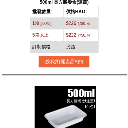
500ml 長方膠餐盒(連蓋)
批發數量:
價格HKD:
1箱
$226
(300個)
@$0.75
5箱以上
$222
@$0.74
訂制價格
另議
(按我)打開產品相簿
500ml
長方膠餐盒(連蓋)
[白色]