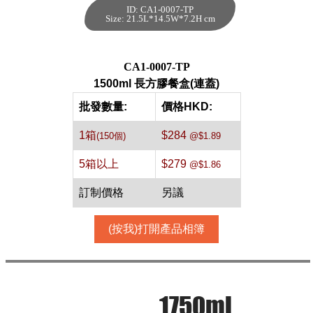
ID: CA1-0007-TP
1500ml 長方膠餐
Size: 21.5L*14.5W*7.2H cm
盒(連蓋)[透明,150
件]
每箱數量:150件
CA1-0007-TP
1500ml 長方膠餐盒(連蓋)
批發數量:
價格HKD:
1箱
$284
(150個)
@$1.89
5箱以上
$279
@$1.86
訂制價格
另議
(按我)打開產品相簿
1750ml