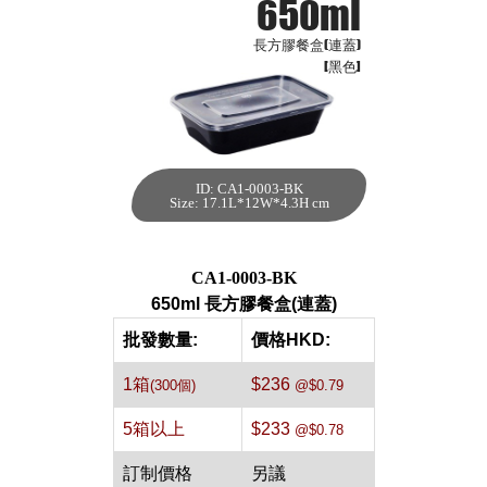
650ml
長方膠餐盒(連蓋)
[黑色]
ID: CA1-0003-BK
650ml 長方膠餐盒
Size: 17.1L*12W*4.3H cm
(連蓋)[黑色,300個]
每箱數量:300件
CA1-0003-BK
650ml 長方膠餐盒(連蓋)
批發數量:
價格HKD:
1箱
$236
(300個)
@$0.79
5箱以上
$233
@$0.78
訂制價格
另議