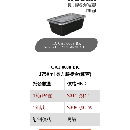
長方膠餐盒(連蓋)
[黑色]
ID: CA1-0008-BK
1750ml 長方膠餐
Size: 21.5L*14.5W*8.2H cm
盒(連蓋)[黑色,150
件]
每箱數量:150件
CA1-0008-BK
1750ml 長方膠餐盒(連蓋)
批發數量:
價格HKD:
1箱
$315
(150個)
@$2.1
5箱以上
$309
@$2.06
訂制價格
另議