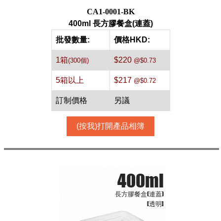
CA1-0001-BK
400ml 長方膠餐盒(連蓋)
批發數量:
價格HKD:
1箱
$220
(300個)
@$0.73
5箱以上
$217
@$0.72
訂制價格
另議
(按我)打開產品相簿
400ml
長方膠餐盒(連蓋)
[透明]