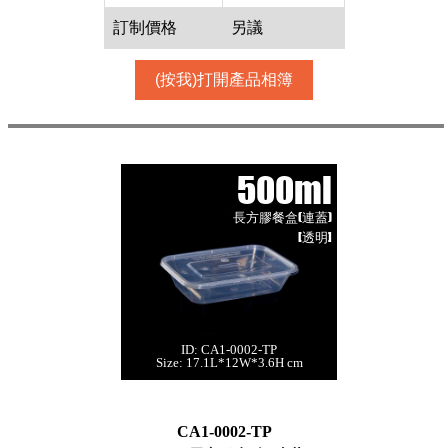
訂制價格
另議
(按我)打開產品相簿
500ml
長方膠餐盒(連蓋)
[透明]
ID: CA1-0002-TP
500ml 長方膠餐盒
Size: 17.1L*12W*3.6H cm
(連蓋)[透明,300個]
每箱數量:300件
CA1-0002-TP