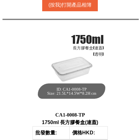
(按我)打開產品相簿
1750ml
長方膠餐盒(連蓋)
[透明]
ID: CA1-0008-TP
1750ml 長方膠餐
Size: 21.5L*14.5W*8.2H cm
盒(連蓋)[透明,150
件]
每箱數量:150件
CA1-0008-TP
1750ml 長方膠餐盒(連蓋)
批發數量:
價格HKD: