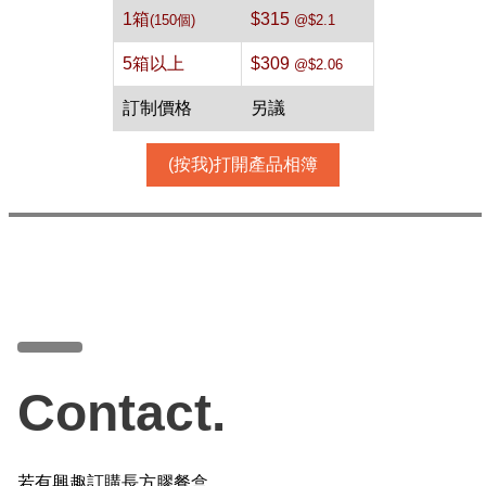
1箱
$315
(150個)
@$2.1
5箱以上
$309
@$2.06
訂制價格
另議
(按我)打開產品相簿
Contact.
若有興趣訂購長方膠餐盒