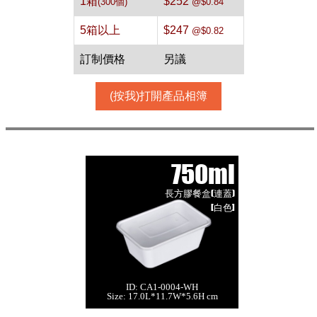
1箱
$252
(300個)
@$0.84
5箱以上
$247
@$0.82
訂制價格
另議
(按我)打開產品相簿
750ml
長方膠餐盒(連蓋)
[白色]
ID: CA1-0004-WH
750ml 長方膠餐盒
Size: 17.0L*11.7W*5.6H cm
(連蓋)[白色,300件]