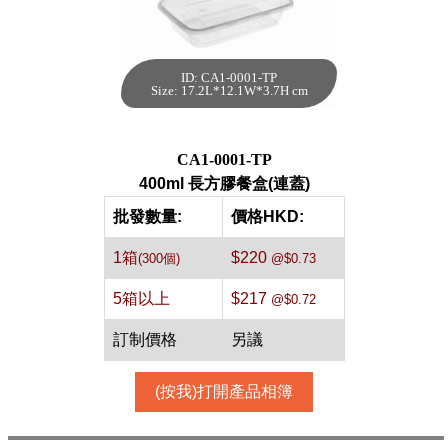
ID: CA1-0001-TP
400ml 長方膠餐盒
Size: 17.2L*12.1W*3.7H cm
(連蓋)[透明,300件]
每箱數量:300件
CA1-0001-TP
400ml 長方膠餐盒(連蓋)
批發數量:
價格HKD:
1箱
$220
(300個)
@$0.73
5箱以上
$217
@$0.72
訂制價格
另議
(按我)打開產品相簿