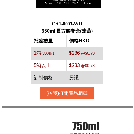
650ml 長方膠餐盒
Size: 17.0L*11.7W*5.0H cm
(連蓋)[白色,300件]
每箱數量:300件
CA1-0003-WH
650ml 長方膠餐盒(連蓋)
批發數量:
價格HKD:
1箱
$236
(300個)
@$0.79
5箱以上
$233
@$0.78
訂制價格
另議
(按我)打開產品相簿
750ml