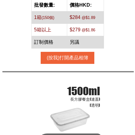
批發數量:
價格HKD:
1箱
$284
(150個)
@$1.89
5箱以上
$279
@$1.86
訂制價格
另議
(按我)打開產品相簿
1500ml
長方膠餐盒(連蓋)
[透明]