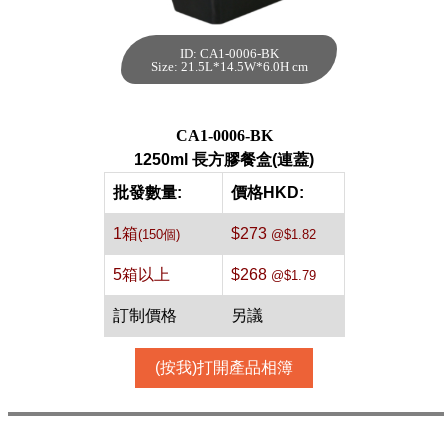
ID: CA1-0006-BK
1250ml 長方膠餐
Size: 21.5L*14.5W*6.0H cm
盒(連蓋)[黑色,150
件]
每箱數量:150件
CA1-0006-BK
1250ml 長方膠餐盒(連蓋)
批發數量:
價格HKD:
1箱
$273
(150個)
@$1.82
5箱以上
$268
@$1.79
訂制價格
另議
(按我)打開產品相簿