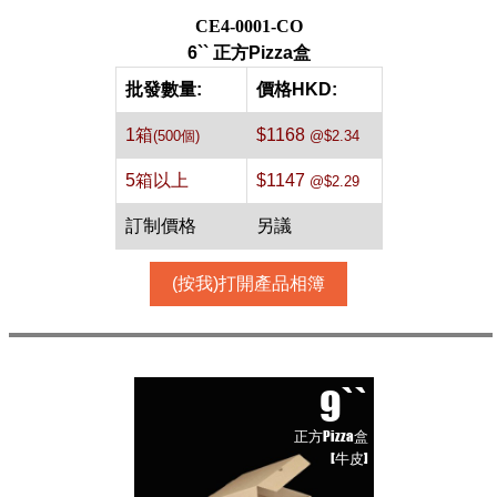
CE4-0001-CO
6`` 正方Pizza盒
批發數量:
價格HKD:
1箱
$1168
(500個)
@$2.34
5箱以上
$1147
@$2.29
訂制價格
另議
(按我)打開產品相簿
9``
正方Pizza盒
[牛皮]