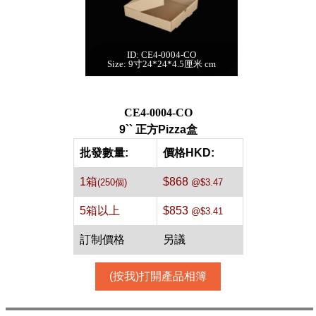
ID: CE4-0004-CO
9`` 正方Pizza盒[牛
Size: 9寸24*24*4.5厘米 cm
皮,250個]
每箱數量:250件
CE4-0004-CO
9`` 正方Pizza盒
批發數量:
價格HKD:
1箱
$868
(250個)
@$3.47
5箱以上
$853
@$3.41
訂制價格
另議
(按我)打開產品相簿