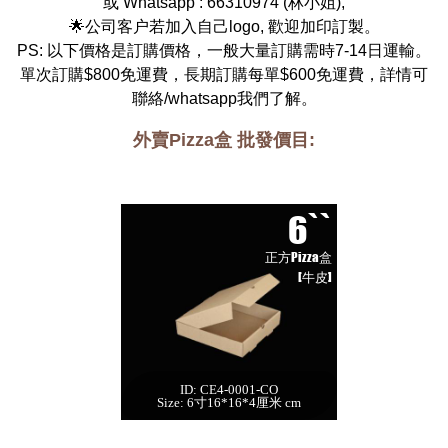
或 Whatsapp :
66310974
(
林小姐
),
🌟公司客户若加入自己logo, 歡迎加印訂製。
PS: 以下價格是訂購價格，一般大量訂購需時7-14日運輸。
單次訂購$800免運費，長期訂購每單$600免運費，詳情可
聯絡/whatsapp我們了解。
外賣Pizza盒 批發價目:
6``
正方Pizza盒
[牛皮]
ID: CE4-0001-CO
6`` 正方Pizza盒[牛
Size: 6寸16*16*4厘米 cm
皮,500個]
每箱數量:500件