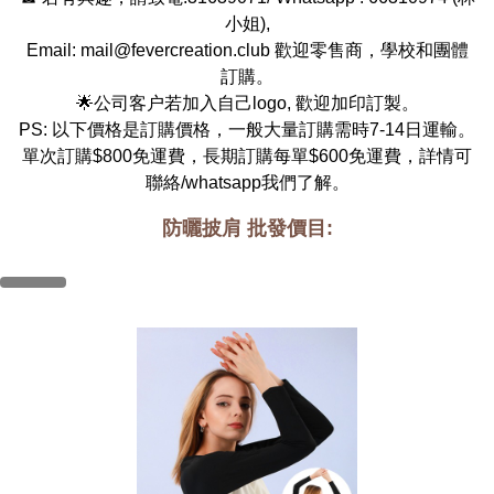
小姐
),
Email:
mail@fevercreation.club
歡迎零售商，學校和團體
訂購。
🌟公司客户若加入自己logo, 歡迎加印訂製。
PS: 以下價格是訂購價格，一般大量訂購需時7-14日運輸。
單次訂購$800免運費，長期訂購每單$600免運費，詳情可
聯絡/whatsapp我們了解。
防曬披肩 批發價目: