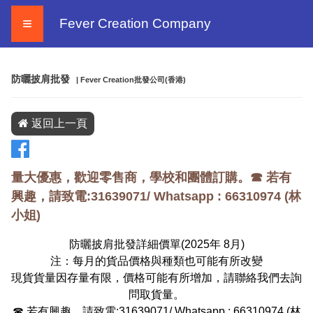
≡
Fever Creation Company
防曬披肩批發
| Fever Creation批發公司(香港)
返回上一頁
量大優惠，歡迎零售商，學校和團體訂購。☎ 若有
興趣，請致電:31639071/ Whatsapp :
66310974
(
林
小姐
)
防曬披肩批發詳細價單(2025年
8
月)
注：每月的貨品價格與種類也可能有所改變
現貨貨量因存量有限，價格可能有所增加，請聯絡我們去詢
問取貨量。
☎ 若有興趣，請致電:31639071/ Whatsapp :
66310974
(
林