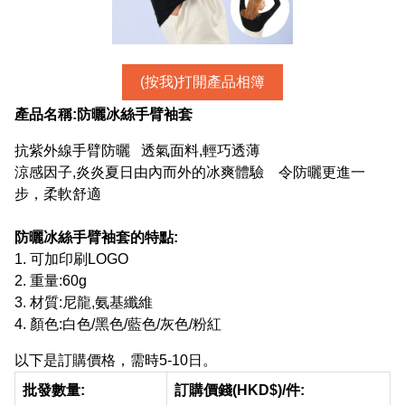
(按我)打開產品相簿
產品名稱:
防曬冰絲手臂袖套
抗紫外線手臂防曬 透氣面料,輕巧透薄
涼感因子,炎炎夏日由內而外的冰爽體驗 令防曬更進一
步，柔軟舒適
防曬冰絲手臂袖套
的特點:
1. 可加印刷LOGO
2. 重量:60g
3. 材質:尼龍,氨基纖維
4. 顏色:白色/黑色/藍色/灰色/粉紅
以下是訂購價格，需時5-10日。
批發數量:
訂購價錢(HKD$)/件: