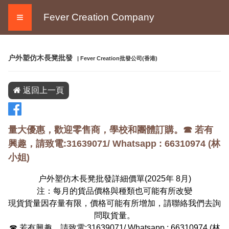
≡
Fever Creation Company
户外塑仿木長凳批發
| Fever Creation批發公司(香港)
返回上一頁
量大優惠，歡迎零售商，學校和團體訂購。☎ 若有
興趣，請致電:31639071/ Whatsapp :
66310974
(
林
小姐
)
户外塑仿木長凳批發詳細價單(2025年
8
月)
注：每月的貨品價格與種類也可能有所改變
現貨貨量因存量有限，價格可能有所增加，請聯絡我們去詢
問取貨量。
☎ 若有興趣，請致電:31639071/ Whatsapp :
66310974
(
林