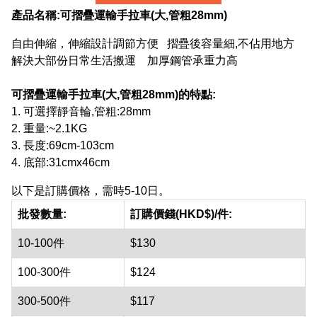
產品名稱:
可摺疊運輸手拉車(大,管粗28mm)
自由伸縮，伸縮設計調節方便 摺疊後容量細,不佔用地方
解決大部份日常生活搬運 加厚鋼管承重力高
可摺疊運輸手拉車(大,管粗28mm)
的特點:
1. 可選擇靜音輪,管粗:28mm
2. 重量:~2.1KG
3. 長度:69cm-103cm
4. 底部:31cmx46cm
以下是訂購價格，需時5-10日。
批發數量:
訂購價錢(HKD$)/件:
10-100件
$130
100-300件
$124
300-500件
$117