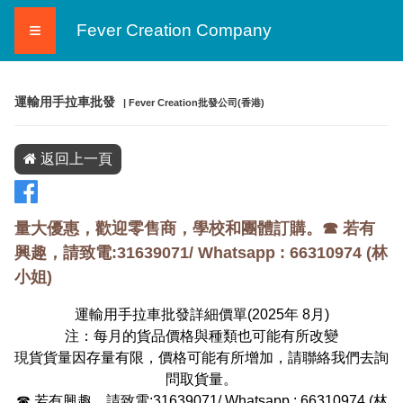
≡
Fever Creation Company
運輸用手拉車批發
| Fever Creation批發公司(香港)
返回上一頁
量大優惠，歡迎零售商，學校和團體訂購。☎ 若有
興趣，請致電:31639071/ Whatsapp :
66310974
(
林
小姐
)
運輸用手拉車批發詳細價單(2025年
8
月)
注：每月的貨品價格與種類也可能有所改變
現貨貨量因存量有限，價格可能有所增加，請聯絡我們去詢
問取貨量。
☎ 若有興趣，請致電:31639071/ Whatsapp :
66310974
(
林