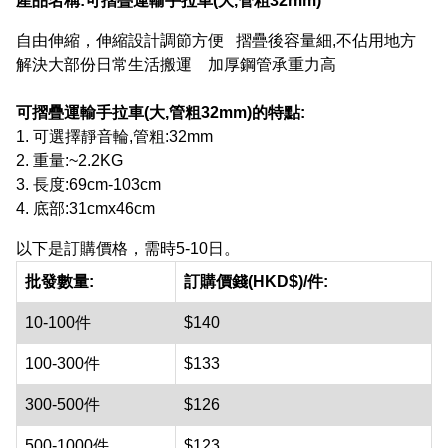
產品名稱:
可摺疊運輸手拉車(大,管粗32mm)
自由伸縮，伸縮設計調節方便 摺疊後容量細,不佔用地方
解決大部份日常生活搬運 加厚鋼管承重力高
可摺疊運輸手拉車(大,管粗32mm)
的特點:
1. 可選擇靜音輪,管粗:32mm
2. 重量:~2.2KG
3. 長度:69cm-103cm
4. 底部:31cmx46cm
以下是訂購價格，需時5-10日。
批發數量:
訂購價錢(HKD$)/件:
10-100件
$140
100-300件
$133
300-500件
$126
500-1000件
$123