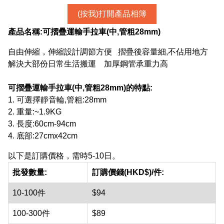
(按我)打開產品相簿
產品名稱:
可摺疊運輸手拉車(中,管粗28mm)
自由伸縮，伸縮設計調節方便 摺疊後容量細,不佔用地方
解決大部份日常生活搬運 加厚鋼管承重力高
可摺疊運輸手拉車(中,管粗28mm)
的特點:
1. 可選擇靜音輪,管粗:28mm
2. 重量:~1.9KG
3. 長度:60cm-94cm
4. 底部:27cmx42cm
以下是訂購價格，需時5-10日。
批發數量:
訂購價錢(HKD$)/件:
10-100件
$94
100-300件
$89