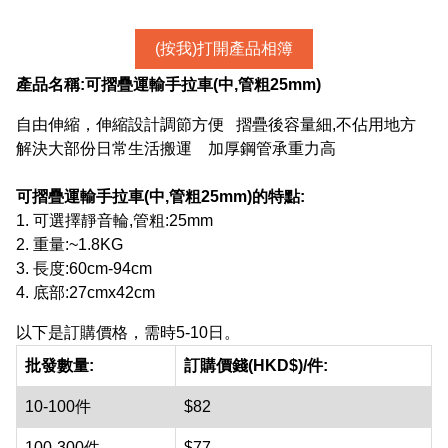
(按我)打開產品相簿
產品名稱:
可摺疊運輸手拉車(中,管粗25mm)
自由伸縮，伸縮設計調節方便 摺疊後容量細,不佔用地方
解決大部份日常生活搬運 加厚鋼管承重力高
可摺疊運輸手拉車(中,管粗25mm)
的特點:
1. 可選擇靜音輪,管粗:25mm
2. 重量:~1.8KG
3. 長度:60cm-94cm
4. 底部:27cmx42cm
以下是訂購價格，需時5-10日。
批發數量:
訂購價錢(HKD$)/件:
10-100件
$82
100-300件
$77