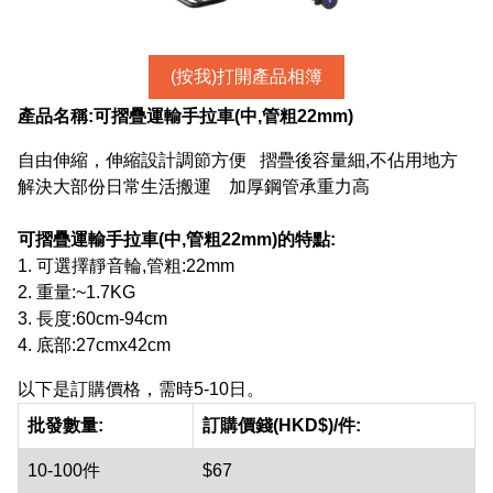
(按我)打開產品相簿
產品名稱:
可摺疊運輸手拉車(中,管粗22mm)
自由伸縮，伸縮設計調節方便 摺疊後容量細,不佔用地方
解決大部份日常生活搬運 加厚鋼管承重力高
可摺疊運輸手拉車(中,管粗22mm)
的特點:
1. 可選擇靜音輪,管粗:22mm
2. 重量:~1.7KG
3. 長度:60cm-94cm
4. 底部:27cmx42cm
以下是訂購價格，需時5-10日。
批發數量:
訂購價錢(HKD$)/件:
10-100件
$67