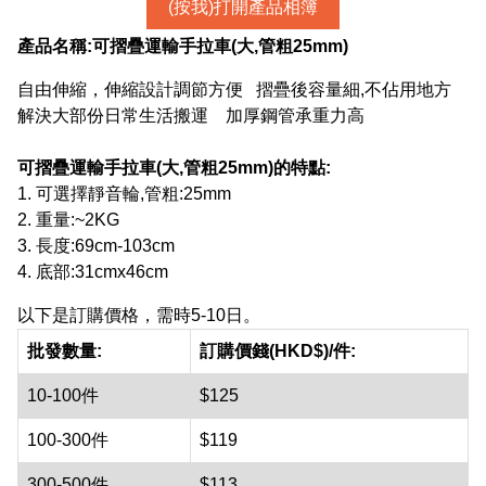
(按我)打開產品相簿
產品名稱:
可摺疊運輸手拉車(大,管粗25mm)
自由伸縮，伸縮設計調節方便 摺疊後容量細,不佔用地方
解決大部份日常生活搬運 加厚鋼管承重力高
可摺疊運輸手拉車(大,管粗25mm)
的特點:
1. 可選擇靜音輪,管粗:25mm
2. 重量:~2KG
3. 長度:69cm-103cm
4. 底部:31cmx46cm
以下是訂購價格，需時5-10日。
批發數量:
訂購價錢(HKD$)/件:
10-100件
$125
100-300件
$119
300-500件
$113