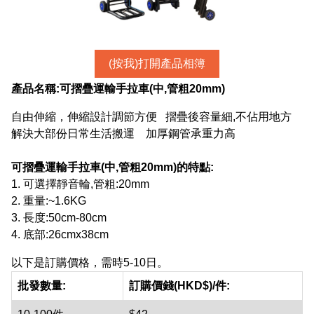
(按我)打開產品相簿
產品名稱:
可摺疊運輸手拉車(中,管粗20mm)
自由伸縮，伸縮設計調節方便 摺疊後容量細,不佔用地方
解決大部份日常生活搬運 加厚鋼管承重力高
可摺疊運輸手拉車(中,管粗20mm)
的特點:
1. 可選擇靜音輪,管粗:20mm
2. 重量:~1.6KG
3. 長度:50cm-80cm
4. 底部:26cmx38cm
以下是訂購價格，需時5-10日。
批發數量:
訂購價錢(HKD$)/件: