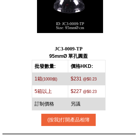
ID: JC3-0009-TP
95mmØ 單孔圓蓋
Size: 95mmØ cm
[透明,1000件]
每箱數量:1000件
JC3-0009-TP
95mmØ 單孔圓蓋
批發數量:
價格HKD:
1箱
$231
(1000個)
@$0.23
5箱以上
$227
@$0.23
訂制價格
另議
(按我)打開產品相簿