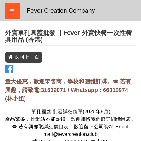
≡
Fever Creation Company
外賣單孔圓蓋批發
| Fever 外賣快餐一次性餐
具用品 (香港)
返回上一頁
量大優惠，歡迎零售商，學校和團體訂購。☎ 若有
興趣，請致電:31639071 / Whatsapp :
66310974
(
林小姐
)
單孔圓蓋 批發詳細價單(
2026
年
8
月)
產品繁多，此網站不能盡錄，歡迎聯絡我們取詳細價目表。
☎ 若有興趣取詳細價目表，歡迎留下公司資料 Email:
mail@fevercreation.club