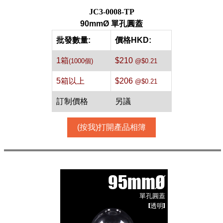
JC3-0008-TP
90mmØ 單孔圓蓋
批發數量:
價格HKD:
1箱
$210
(1000個)
@$0.21
5箱以上
$206
@$0.21
訂制價格
另議
(按我)打開產品相簿
95mmØ
單孔圓蓋
[透明]