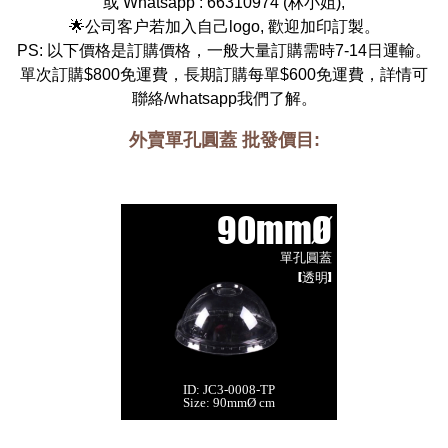
或 Whatsapp :
66310974
(
林小姐
),
🌟公司客户若加入自己logo, 歡迎加印訂製。
PS: 以下價格是訂購價格，一般大量訂購需時7-14日運輸。
單次訂購$800免運費，長期訂購每單$600免運費，詳情可
聯絡/whatsapp我們了解。
外賣單孔圓蓋 批發價目:
90mmØ
單孔圓蓋
[透明]
ID: JC3-0008-TP
90mmØ 單孔圓蓋
Size: 90mmØ cm
[透明,1000件]
每箱數量:1000件