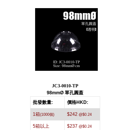
98mmØ
單孔圓蓋
[透明]
ID: JC3-0010-TP
98mmØ 單孔圓蓋
Size: 98mmØ cm
[透明,1000件]
每箱數量:1000件
JC3-0010-TP
98mmØ 單孔圓蓋
批發數量:
價格HKD:
1箱
$242
(1000個)
@$0.24
5箱以上
$237
@$0.24