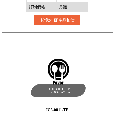
訂制價格
另議
(按我)打開產品相簿
90mmØ PP
單孔圓硬蓋
[透明]
ID: JC3-0011-TP
90mmØ PP 單孔圓
Size: 90mmØ cm
硬蓋[透明,1000個]
每箱數量:1000件
JC3-0011-TP