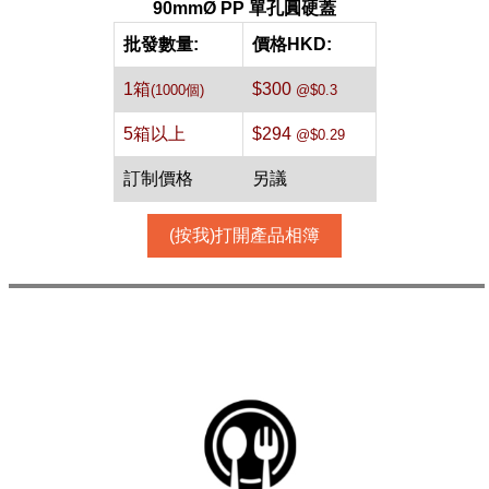
90mmØ PP 單孔圓硬蓋
批發數量:
價格HKD:
1箱
$300
(1000個)
@$0.3
5箱以上
$294
@$0.29
訂制價格
另議
(按我)打開產品相簿
89mmØ
單孔圓蓋
[透明]