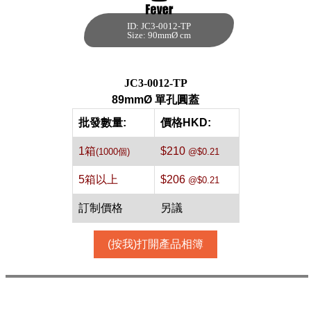
ID: JC3-0012-TP
89mmØ 單孔圓蓋
Size: 90mmØ cm
[透明,1000個]
每箱數量:1000件
JC3-0012-TP
89mmØ 單孔圓蓋
批發數量:
價格HKD:
1箱
$210
(1000個)
@$0.21
5箱以上
$206
@$0.21
訂制價格
另議
(按我)打開產品相簿