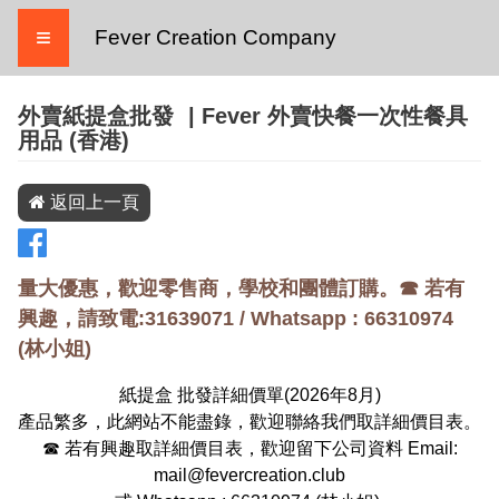
≡
Fever Creation Company
外賣紙提盒批發
| Fever 外賣快餐一次性餐具
用品 (香港)
返回上一頁
量大優惠，歡迎零售商，學校和團體訂購。☎ 若有
興趣，請致電:31639071 / Whatsapp :
66310974
(
林小姐
)
紙提盒 批發詳細價單(
2026
年
8
月)
產品繁多，此網站不能盡錄，歡迎聯絡我們取詳細價目表。
☎ 若有興趣取詳細價目表，歡迎留下公司資料 Email:
mail@fevercreation.club