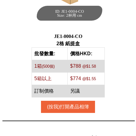
ID: JE1-0004-CO
2格 紙提盒[牛
Size: 2杯用 cm
皮,500件]
每箱數量:500件
JE1-0004-CO
2格 紙提盒
批發數量:
價格HKD:
1箱
$788
(500個)
@$1.58
5箱以上
$774
@$1.55
訂制價格
另議
(按我)打開產品相簿