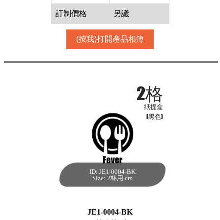
訂制價格
另議
(按我)打開產品相簿
2格
紙提盒
[黑色]
ID: JE1-0004-BK
2格 紙提盒[黑
Size: 2杯用 cm
色,350個]
每箱數量:350件
JE1-0004-BK