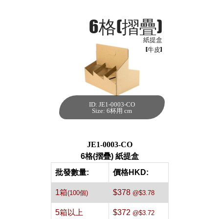
6格(摺疊)
紙提盒
[牛皮]
ID: JE1-0003-CO
6格(摺疊) 紙提盒
Size: 6杯用 cm
[牛皮,100件]
每箱數量:100件
JE1-0003-CO
6格(摺疊) 紙提盒
批發數量:
價格HKD:
1箱
$378
(100個)
@$3.78
5箱以上
$372
@$3.72