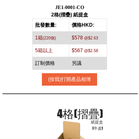
JE1-0001-CO
2格(摺疊) 紙提盒
批發數量:
價格HKD:
1箱
$578
(220個)
@$2.63
5箱以上
$567
@$2.58
訂制價格
另議
(按我)打開產品相簿
4格(摺疊)
紙提盒
[牛皮]