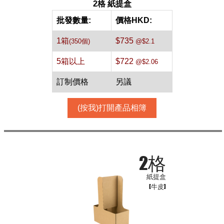
2格 紙提盒
批發數量:
價格HKD:
1箱
$735
(350個)
@$2.1
5箱以上
$722
@$2.06
訂制價格
另議
(按我)打開產品相簿
2格
紙提盒
[牛皮]