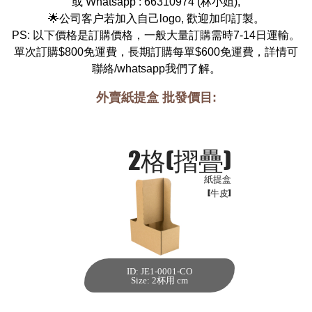
或 Whatsapp :
66310974
(
林小姐
),
🌟公司客户若加入自己logo, 歡迎加印訂製。
PS: 以下價格是訂購價格，一般大量訂購需時7-14日運輸。
單次訂購$800免運費，長期訂購每單$600免運費，詳情可
聯絡/whatsapp我們了解。
外賣紙提盒 批發價目:
2格(摺疊)
紙提盒
[牛皮]
ID: JE1-0001-CO
2格(摺疊) 紙提盒
Size: 2杯用 cm
[牛皮,220個]
每箱數量:220件