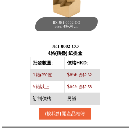
ID: JE1-0002-CO
4格(摺疊) 紙提盒
Size: 4杯用 cm
[牛皮,250件]
每箱數量:250件
JE1-0002-CO
4格(摺疊) 紙提盒
批發數量:
價格HKD:
1箱
$656
(250個)
@$2.62
5箱以上
$645
@$2.58
訂制價格
另議
(按我)打開產品相簿