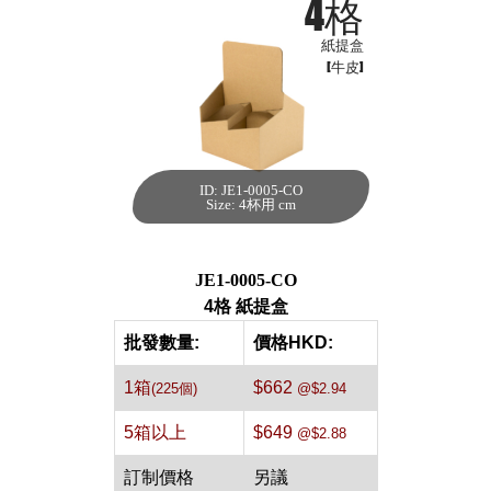
4格
紙提盒
[牛皮]
ID: JE1-0005-CO
4格 紙提盒[牛
Size: 4杯用 cm
皮,225件]
每箱數量:225件
JE1-0005-CO
4格 紙提盒
批發數量:
價格HKD:
1箱
$662
(225個)
@$2.94
5箱以上
$649
@$2.88
訂制價格
另議