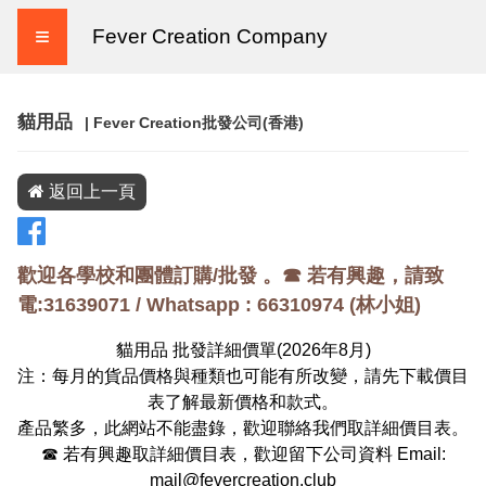
≡
Fever Creation Company
貓用品
| Fever Creation批發公司(香港)
返回上一頁
歡迎各學校和團體訂購/批發 。☎ 若有興趣，請致
電:31639071 / Whatsapp :
66310974
(
林小姐
)
貓用品 批發詳細價單(
2026
年
8
月)
注：每月的貨品價格與種類也可能有所改變，請先下載價目
表了解最新價格和款式。
產品繁多，此網站不能盡錄，歡迎聯絡我們取詳細價目表。
☎ 若有興趣取詳細價目表，歡迎留下公司資料 Email:
mail@fevercreation.club