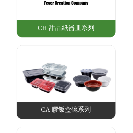
CH 甜品紙器皿系列
CA 膠飯盒碗系列