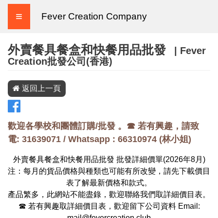
≡
Fever Creation Company
外賣餐具餐盒和快餐用品批發
| Fever
Creation批發公司(香港)
返回上一頁
歡迎各學校和團體訂購/批發 。☎ 若有興趣，請致
電: 31639071 / Whatsapp :
66310974
(
林小姐
)
外賣餐具餐盒和快餐用品批發 批發詳細價單(
2026
年
8
月)
注：每月的貨品價格與種類也可能有所改變，請先下載價目
表了解最新價格和款式。
產品繁多，此網站不能盡錄，歡迎聯絡我們取詳細價目表。
☎ 若有興趣取詳細價目表，歡迎留下公司資料 Email:
mail@fevercreation.club