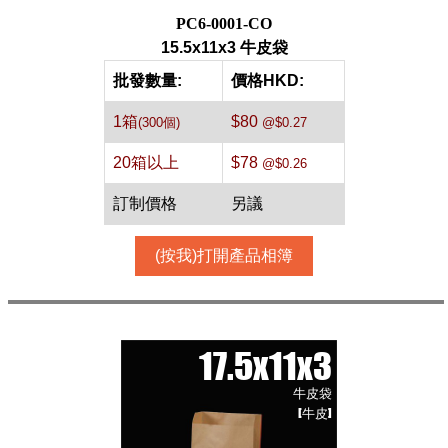
PC6-0001-CO
15.5x11x3 牛皮袋
批發數量:
價格HKD:
1箱
$80
(300個)
@$0.27
20箱以上
$78
@$0.26
訂制價格
另議
(按我)打開產品相簿
17.5x11x3
牛皮袋
[牛皮]