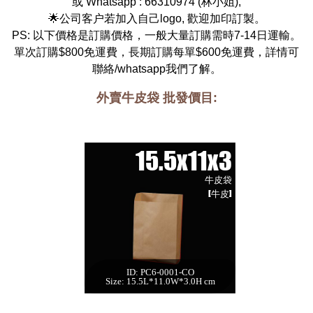
或 Whatsapp :
66310974
(
林小姐
),
🌟公司客户若加入自己logo, 歡迎加印訂製。
PS: 以下價格是訂購價格，一般大量訂購需時7-14日運輸。
單次訂購$800免運費，長期訂購每單$600免運費，詳情可
聯絡/whatsapp我們了解。
外賣牛皮袋 批發價目:
15.5x11x3
牛皮袋
[牛皮]
ID: PC6-0001-CO
15.5x11x3 牛皮袋
Size: 15.5L*11.0W*3.0H cm
[牛皮,300件]
每箱數量:300件