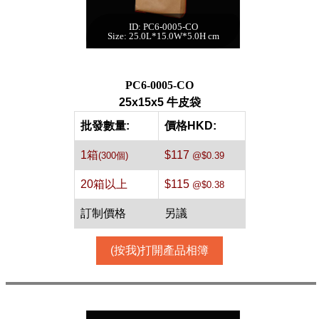
ID: PC6-0005-CO
25x15x5 牛皮袋[牛
Size: 25.0L*15.0W*5.0H cm
皮,300件]
每箱數量:300件
PC6-0005-CO
25x15x5 牛皮袋
批發數量:
價格HKD:
1箱
$117
(300個)
@$0.39
20箱以上
$115
@$0.38
訂制價格
另議
(按我)打開產品相簿