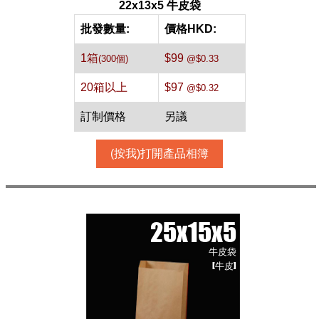
22x13x5 牛皮袋
批發數量:
價格HKD:
1箱
$99
(300個)
@$0.33
20箱以上
$97
@$0.32
訂制價格
另議
(按我)打開產品相簿
25x15x5
牛皮袋
[牛皮]