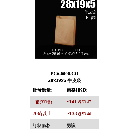
28x19x5
牛皮袋
[牛皮]
ID: PC6-0006-CO
28x19x5 牛皮袋[牛
Size: 28.0L*19.0W*5.0H cm
皮,300件]
每箱數量:300件
PC6-0006-CO
28x19x5 牛皮袋
批發數量:
價格HKD:
1箱
$141
(300個)
@$0.47
20箱以上
$138
@$0.46
訂制價格
另議